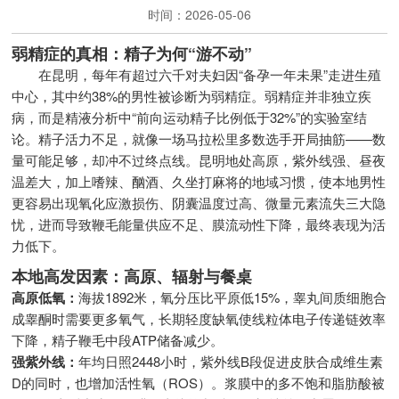
时间：2026-05-06
弱精症的真相：精子为何“游不动”
在昆明，每年有超过六千对夫妇因“备孕一年未果”走进生殖
中心，其中约38%的男性被诊断为弱精症。弱精症并非独立疾
病，而是精液分析中“前向运动精子比例低于32%”的实验室结
论。精子活力不足，就像一场马拉松里多数选手开局抽筋——数
量可能足够，却冲不过终点线。昆明地处高原，紫外线强、昼夜
温差大，加上嗜辣、酗酒、久坐打麻将的地域习惯，使本地男性
更容易出现氧化应激损伤、阴囊温度过高、微量元素流失三大隐
忧，进而导致鞭毛能量供应不足、膜流动性下降，最终表现为活
力低下。
本地高发因素：高原、辐射与餐桌
高原低氧：
海拔1892米，氧分压比平原低15%，睾丸间质细胞合
成睾酮时需要更多氧气，长期轻度缺氧使线粒体电子传递链效率
下降，精子鞭毛中段ATP储备减少。
强紫外线：
年均日照2448小时，紫外线B段促进皮肤合成维生素
D的同时，也增加活性氧（ROS）。浆膜中的多不饱和脂肪酸被