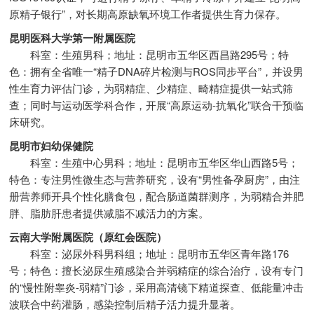
原精子银行”，对长期高原缺氧环境工作者提供生育力保存。
昆明医科大学第一附属医院
科室：生殖男科；地址：昆明市五华区西昌路295号；特
色：拥有全省唯一“精子DNA碎片检测与ROS同步平台”，并设男
性生育力评估门诊，为弱精症、少精症、畸精症提供一站式筛
查；同时与运动医学科合作，开展“高原运动-抗氧化”联合干预临
床研究。
昆明市妇幼保健院
科室：生殖中心男科；地址：昆明市五华区华山西路5号；
特色：专注男性微生态与营养研究，设有“男性备孕厨房”，由注
册营养师开具个性化膳食包，配合肠道菌群测序，为弱精合并肥
胖、脂肪肝患者提供减脂不减活力的方案。
云南大学附属医院（原红会医院）
科室：泌尿外科男科组；地址：昆明市五华区青年路176
号；特色：擅长泌尿生殖感染合并弱精症的综合治疗，设有专门
的“慢性附睾炎-弱精”门诊，采用高清镜下精道探查、低能量冲击
波联合中药灌肠，感染控制后精子活力提升显著。