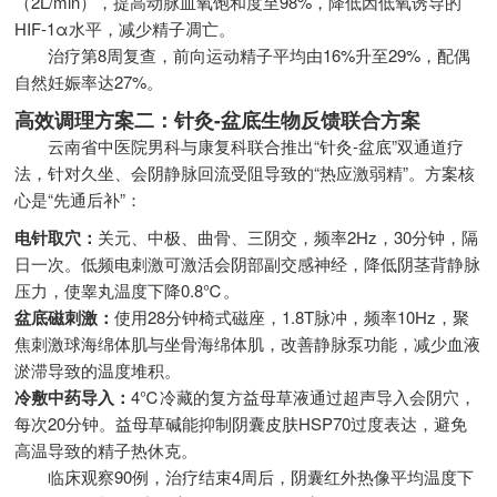
（2L/min），提高动脉血氧饱和度至98%，降低因低氧诱导的
HIF-1α水平，减少精子凋亡。
治疗第8周复查，前向运动精子平均由16%升至29%，配偶
自然妊娠率达27%。
高效调理方案二：针灸-盆底生物反馈联合方案
云南省中医院男科与康复科联合推出“针灸-盆底”双通道疗
法，针对久坐、会阴静脉回流受阻导致的“热应激弱精”。方案核
心是“先通后补”：
电针取穴：
关元、中极、曲骨、三阴交，频率2Hz，30分钟，隔
日一次。低频电刺激可激活会阴部副交感神经，降低阴茎背静脉
压力，使睾丸温度下降0.8℃。
盆底磁刺激：
使用28分钟椅式磁座，1.8T脉冲，频率10Hz，聚
焦刺激球海绵体肌与坐骨海绵体肌，改善静脉泵功能，减少血液
淤滞导致的温度堆积。
冷敷中药导入：
4℃冷藏的复方益母草液通过超声导入会阴穴，
每次20分钟。益母草碱能抑制阴囊皮肤HSP70过度表达，避免
高温导致的精子热休克。
临床观察90例，治疗结束4周后，阴囊红外热像平均温度下