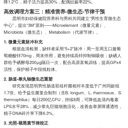
降1.2℃，精子活力提高30%，配偶妊娠率22%。
高效调理方案三：精准营养-微生态-节律干预
昆明市妇幼保健院营养科与男科共同建立“男性生育微生态
中心”，提出“3M”原则——Microelement（微量元素）、
Microbiota（微生态）、Metabolism（代谢节律）。
1. 微量元素脉冲补充
根据血清检测，缺锌者采用“5+2”脉冲：周一至周五口服葡
萄糖酸锌70mg，周末停用，避免持续高锌抑制铜吸收；缺硒人
群给予硒酵母200μg隔日一次，配合高原富氧训练，提高GPx4
活性，保护精子中段线粒体。
2. 肠道-睾丸轴微生态重塑
研究发现昆明男性肠道双歧杆菌相对丰度低于广州同龄组
1.7倍。给予益生菌复合制剂（含B. longum、L. rhamnosus、S.
thermophilus）每日200亿CFU，持续8周，可降低血清内毒素
LPS水平28%，减少睾丸巨噬细胞活化，改善血睾屏障通透性，
精子DNA碎片率下降6.3%。
3. 光照-褪黑素节律校正