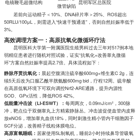
电镜鞭毛超微结构
昆明军区总医院
微管缺陷
若前向运动精子＜10%、DNA碎片率＞25%、ROS超出
50RLU/100μL，则需进入“快速干预通道”，否则自然妊娠率低于
3%。
高效调理方案一：高原抗氧化微循环疗法
昆明医科大学第一附属医院生殖男科过去三年对517例本地
弱精症患者进行随机对照试验，证实“抗氧化+改善睾丸微循
环”方案自然妊娠率提高2.7倍。具体流程如下：
静脉序贯抗氧化：
晨起空腹滴注硫辛酸600mg+维生素C 2g，连
续5天后改为口服乙酰半胱氨酸600mg bid，疗程12周。硫辛酸
在高原低氧环境下可双向调控Nrf2-ARE通路，提升内源性
SOD、GPx活性，降低ROS 42%。
低能量冲击波（LI-ESWT）：
每周两次，0.09mJ/cm²，300脉
冲，靶点位于双侧睾丸上方精索静脉丛。冲击波促使血管内皮释
放eNOS，增加睾丸血供18%，同时刺激生精小管内干细胞因子
SCF分泌，改善精子线粒体膜电位。
高原富氧睡眠：
居家使用5L制氧机，睡前2小时持续鼻导管吸氧