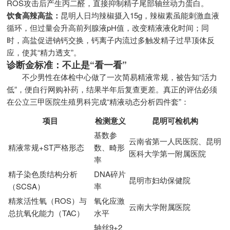
ROS攻击后产生丙二醛，直接抑制精子尾部轴丝动力蛋白。
饮食高辣高盐：
昆明人日均辣椒摄入15g，辣椒素虽能刺激血液
循环，但过量会升高前列腺液pH值，改变精液液化时间；同
时，高盐促进钠钙交换，钙离子内流过多触发精子过早顶体反
应，使其“精力透支”。
诊断金标准：不止是“看一看”
不少男性在体检中心做了一次简易精液常规，被告知“活力
低”，便自行网购补药，结果半年后复查更差。真正的评估必须
在公立三甲医院生殖男科完成“精液动态分析四件套”：
项目
检测意义
昆明可检机构
基数参
云南省第一人民医院、昆明
精液常规+ST严格形态
数、畸形
医科大学第一附属医院
率
精子染色质结构分析
DNA碎片
昆明市妇幼保健院
（SCSA）
率
精浆活性氧（ROS）与
氧化应激
云南大学附属医院
总抗氧化能力（TAC）
水平
轴丝9+2