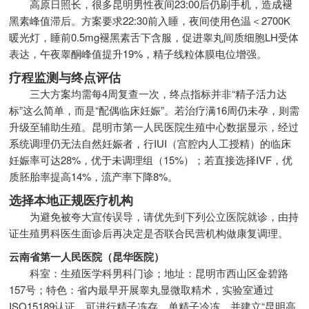
高原日照长，很多昆明男性夜间23:00后仍刷手机，造成褪
黑素峰值滞后。方案要求22:30前入睡，夜间使用色温＜2700K
暖光灯，睡前0.5mg褪黑素舌下含服，促进睾丸间质细胞LH受体
表达，午夜睾酮峰值提升19%，精子线粒体膜电位增强。
疗程监测与终点评估
三大方案均需每4周复查一次，终点指标并非“精子活力达
标”这么简单，而是“配偶临床妊娠”。若治疗满16周仍未孕，则需
升级至辅助生殖。昆明市第一人民医院生殖中心数据显示，经过
系统调理仍无法自然妊娠者，行IUI（宫腔内人工授精）的临床
妊娠率可达28%，优于未调理组（15%）；若直接选择IVF，优
质胚胎率提高14%，流产率下降8%。
选择本地正规医疗机构
为避免被夸大宣传误导，请优先到下列公立医院就诊，由持
证生殖男科医生面诊后再决定是否联合民营机构做康复调理。
云南省第一人民医院（昆华医院）
科室：生殖医学科男科门诊；地址：昆明市西山区金碧路
157号；特色：省内最早开展睾丸显微取精术，实验室通过
ISO15189认证，可进行精子冻存、单精子冷冻，并建立“昆明高