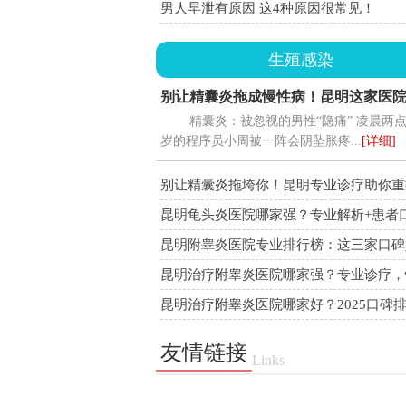
男人早泄有原因 这4种原因很常见！
生殖感染
别让精囊炎拖成慢性病！昆明这家医
精囊炎：被忽视的男性“隐痛” 凌晨两点
招
岁的程序员小周被一阵会阴坠胀疼...
[详细]
别让精囊炎拖垮你！昆明专业诊疗助你重
信
昆明龟头炎医院哪家强？专业解析+患者
告别反复困扰
昆明附睾炎医院专业排行榜：这三家口碑
技术强，别选错！
昆明治疗附睾炎医院哪家强？专业诊疗，
告别炎症困扰！
昆明治疗附睾炎医院哪家好？2025口碑
五的男科医院真实推荐
友情链接
Links