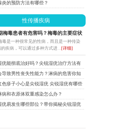
腺炎的预防方法有哪些？
性传播疾病
期梅毒患者有危害吗？梅毒的主要症状
梅毒是一种很常见的性病，而且是一种传染
些？
的疾病，可以通过多种方式进...
[详细]
湿疣能彻底治好吗？尖锐湿疣治疗方法有
会导致男性丧失性能力？淋病的危害你知
红色疹子小心是尖锐湿疣 尖锐湿疣有哪些
？
淋病和衣原体双重感染怎么办？
湿疣易发生哪些部位？带你揭秘尖锐湿疣
状与防治！