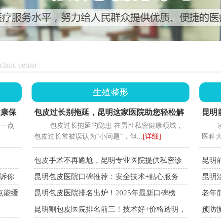
linic center
生殖整形
健康保
包皮过长别拖延，昆明这家医院助您轻松解
昆明
晨一点
包皮过长拖延的隐患 在男性私密健康领域，
决
秘：
包皮过长常被误认为“小问题”，但...
[详细]
医科大
包皮手术不再尴尬，昆明专业医院提供私密诊
昆明
疗
理，
诉你
昆明包皮医院口碑推荐：安全技术+贴心服务
昆明
十强
点能缓
昆明包皮医院排名出炉！2025年最新口碑榜
老年
单，患者首选这家！
昆明割包皮医院排名前三！技术好+价格透明，
预防