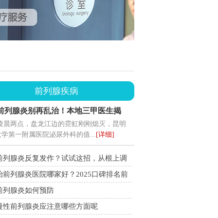
前列腺疾病
前列腺炎别再乱治！本地三甲医生揭
凌晨两点，盘龙江边的霓虹刚刚熄灭，昆明
一招解决反复发作
学第一附属医院泌尿外科的值...
[详细]
前列腺炎反复发作？试试这招，从根上调
很多人不知道！
治前列腺炎医院哪家好？2025口碑排名前
，当天见效不复发
前列腺炎如何预防
慢性前列腺炎应注意哪些方面呢