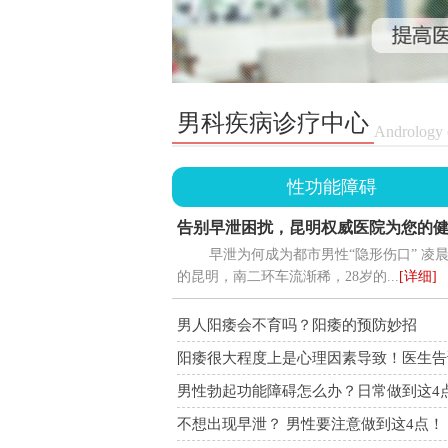
男科疾病诊疗中心
Andrology c
性功能障碍
告别早泄困扰，昆明权威医院为您的
早泄为何成为都市男性“隐形伤口” 凌
驾护航
的昆明，南二环车流渐稀，28岁的...
[详细]
男人阳痿会不育吗？阳痿的预防妙招
阳痿很大程度上是心理因素导致！医生告
如何治疗！
男性勃起功能障碍怎么办？日常做到这4
解！
不想出现早泄？ 男性要注意做到这4点！