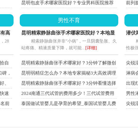
男性必看攻略
昆明包皮手术哪家医院好？专业男科医院推荐
前列
男性不育
院有高
昆明精索静脉曲张手术哪家医院好？本地显
潜伏
，28
精索静脉曲张并非“小病”，一旦阴囊坠胀、久
微外科专家坐诊，术后恢复快
有哪
站疼痛、精液质量下降，就可能...
[详细]
性极强
拾自
昆明精索静脉曲张手术哪家好？3分钟了解微创
尖锐
手术过程与费用
哪些
口碑，
昆明弱精症怎么办？本地专家揭秘3大高效调理
淋病
方案
道吗?
好、
昆明精索静脉曲张手术哪家好？3分钟看懂选择
出现
攻略+费用对比
症状
快速
2024南通三代试管的费用多少！三代试管费用
男性
一览表2020！
排名前
泰国做试管婴儿是孕育的希望_泰国试管婴儿费
尖锐
用贵吗！
的症